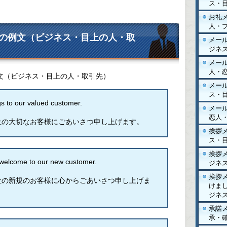
ス・
お礼
人・
の例文（ビジネス・目上の人・取
メー
ジネ
メー
人・
文（ビジネス・目上の人・取引先）
メー
ス・
o our valued customer.
メー
恋人
社の大切なお客様にごあいさつ申し上げます。
挨拶
ス・
挨拶
come to our new customer.
ジネ
挨拶
社の新規のお客様に心からごあいさつ申し上げま
けま
ジネ
承諾
承・確