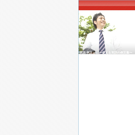
英語.例文.jp 〜使える英語の例文集〜