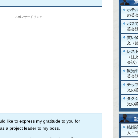
ホテ
の英
スポンサードリンク
バス
英会
買い
文（
レス
（注
会話
観光
英会
チッ
光の
タク
光の
like to express my gratitude to you for
結婚
 a project leader to my boss.
人・