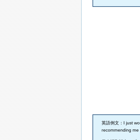
英語例文：I just would 
recommending me as