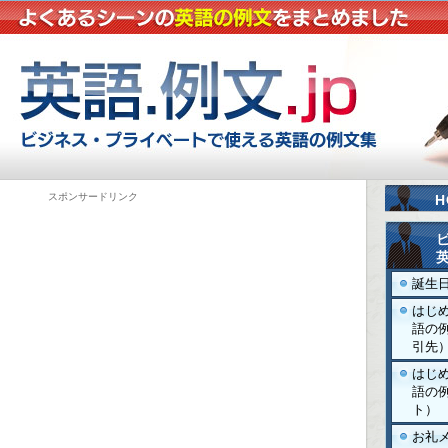
スポンサードリンク
H
誕生
はじ
語の
引先
はじ
語の
ト）
お礼