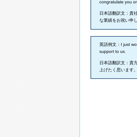
congratulate you o
日本語翻訳文：貴
な業績をお祝い申
英語例文：I just would
support to us.
日本語翻訳文：貴
上げたく思います