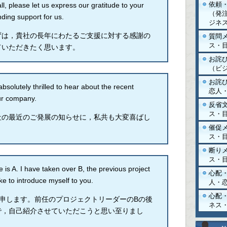
依頼
 please let us express our gratitude to your
（発注
ding support for us.
ジネ
ずは，貴社の長年にわたるご支援に対する感謝の
質問
ス・
ていただきたく思います。
お詫
（ビ
お詫
utely thrilled to hear about the recent
恋人
ur company.
反省
ス・
社の最近のご発展の知らせに，私共も大変喜ばし
催促
。
ス・
断り
ス・
. I have taken over B, the previous project
心配
ike to introduce myself to you.
人・
心配
と申します。前任のプロジェクトリーダーのBの後
ネス
で，自己紹介させていただこうと思い至りまし